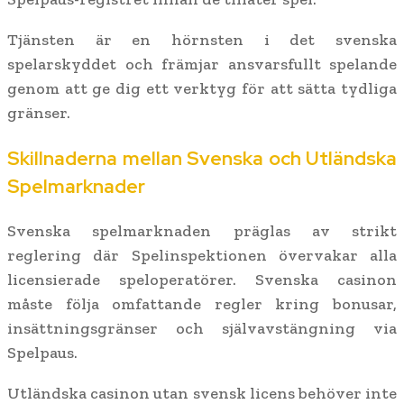
Tjänsten är en hörnsten i det svenska
spelarskyddet och främjar ansvarsfullt spelande
genom att ge dig ett verktyg för att sätta tydliga
gränser.
Skillnaderna mellan Svenska och Utländska
Spelmarknader
Svenska spelmarknaden präglas av strikt
reglering där Spelinspektionen övervakar alla
licensierade speloperatörer. Svenska casinon
måste följa omfattande regler kring bonusar,
insättningsgränser och självavstängning via
Spelpaus.
Utländska casinon utan svensk licens behöver inte