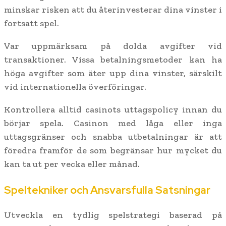
minskar risken att du återinvesterar dina vinster i
fortsatt spel.
Var uppmärksam på dolda avgifter vid
transaktioner. Vissa betalningsmetoder kan ha
höga avgifter som äter upp dina vinster, särskilt
vid internationella överföringar.
Kontrollera alltid casinots uttagspolicy innan du
börjar spela. Casinon med låga eller inga
uttagsgränser och snabba utbetalningar är att
föredra framför de som begränsar hur mycket du
kan ta ut per vecka eller månad.
Speltekniker och Ansvarsfulla Satsningar
Utveckla en tydlig spelstrategi baserad på