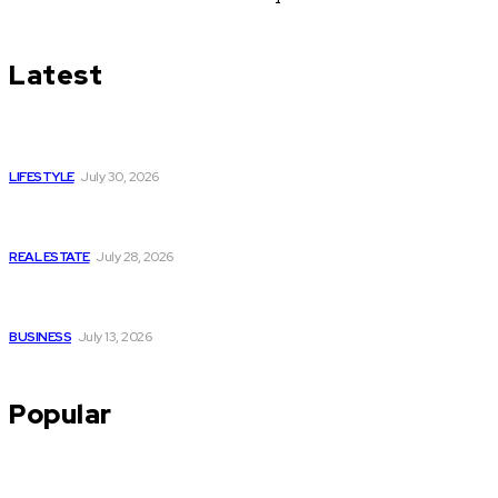
Latest
Luxury or Regular Senior Care: Comparing Costs, Services
and Quality of Life
LIFESTYLE
July 30, 2026
Yoga, Nature & Togetherness: How Infinity Heights Marked
Two Global Celebrations in June
REAL ESTATE
July 28, 2026
How Fast Should You Act When You Suspect You Need an
HVAC Repair?
BUSINESS
July 13, 2026
Popular
The Perfect Style Choice: Kurta with Palazzo Set for Every
Occasion