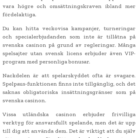
vara högre och omsättningskraven ibland mer
fördelaktiga.
Du kan hitta veckovisa kampanjer, turneringar
och specialerbjudanden som inte är tillåtna på
svenska casinon på grund av regleringar. Många
spelsajter utan svensk licens erbjuder även VIP-
program med personliga bonusar.
Nackdelen är att spelarskyddet ofta är svagare.
Spelpaus-funktionen finns inte tillgänglig, och det
saknas obligatoriska insättningsgränser som på
svenska casinon.
Vissa utländska casinon erbjuder frivilliga
verktyg för ansvarsfullt spelande, men det är upp
till dig att använda dem. Det är viktigt att du själv