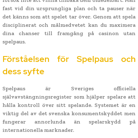
försök inte att vinna tillbaka dem omedelbart. Håll
fast vid din ursprungliga plan och ta pauser när
det känns som att spelet tar över. Genom att spela
disciplinerat och målmedvetet kan du maximera
dina chanser till framgång på casinon utan
spelpaus.
Förståelsen för Spelpaus och
dess syfte
Spelpaus är Sveriges officiella
självavstängningsregister som hjälper spelare att
hålla kontroll över sitt spelande. Systemet är en
viktig del av det svenska konsumentskyddet men
fungerar annorlunda än spelarskydd på
internationella marknader.