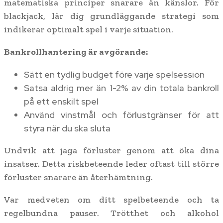
matematiska principer snarare än känslor. För
blackjack, lär dig grundläggande strategi som
indikerar optimalt spel i varje situation.
Bankrollhantering är avgörande:
Sätt en tydlig budget före varje spelsession
Satsa aldrig mer än 1-2% av din totala bankroll
på ett enskilt spel
Använd vinstmål och förlustgränser för att
styra när du ska sluta
Undvik att jaga förluster genom att öka dina
insatser. Detta riskbeteende leder oftast till större
förluster snarare än återhämtning.
Var medveten om ditt spelbeteende och ta
regelbundna pauser. Trötthet och alkohol