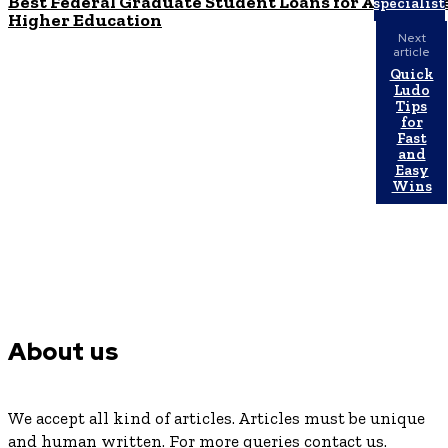
Best Federal Graduate Student Loans for Affordabl
specialist
Higher Education
Next
article
Quick
Ludo
Tips
for
Fast
and
Easy
Wins
About us
We accept all kind of articles. Articles must be unique
and human written. For more queries contact us.