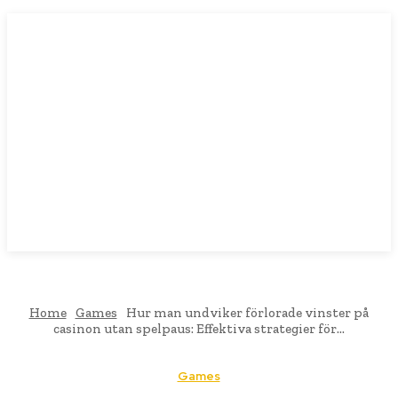
Home
Games
Hur man undviker förlorade vinster på
casinon utan spelpaus: Effektiva strategier för...
Games