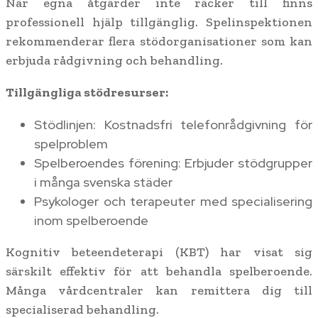
När egna åtgärder inte räcker till finns
professionell hjälp tillgänglig. Spelinspektionen
rekommenderar flera stödorganisationer som kan
erbjuda rådgivning och behandling.
Tillgängliga stödresurser:
Stödlinjen: Kostnadsfri telefonrådgivning för
spelproblem
Spelberoendes förening: Erbjuder stödgrupper
i många svenska städer
Psykologer och terapeuter med specialisering
inom spelberoende
Kognitiv beteendeterapi (KBT) har visat sig
särskilt effektiv för att behandla spelberoende.
Många vårdcentraler kan remittera dig till
specialiserad behandling.