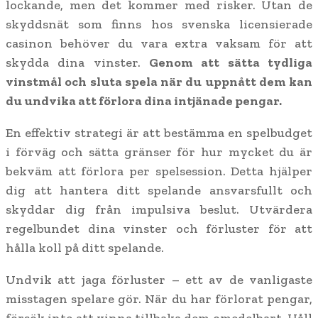
lockande, men det kommer med risker. Utan de
skyddsnät som finns hos svenska licensierade
casinon behöver du vara extra vaksam för att
skydda dina vinster.
Genom att sätta tydliga
vinstmål och sluta spela när du uppnått dem kan
du undvika att förlora dina intjänade pengar.
En effektiv strategi är att bestämma en spelbudget
i förväg och sätta gränser för hur mycket du är
bekväm att förlora per spelsession. Detta hjälper
dig att hantera ditt spelande ansvarsfullt och
skyddar dig från impulsiva beslut. Utvärdera
regelbundet dina vinster och förluster för att
hålla koll på ditt spelande.
Undvik att jaga förluster – ett av de vanligaste
misstagen spelare gör. När du har förlorat pengar,